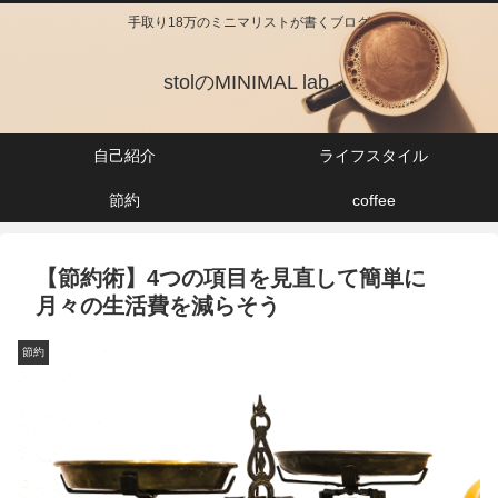
手取り18万のミニマリストが書くブログ
stolのMINIMAL lab.
自己紹介
ライフスタイル
節約
coffee
【節約術】4つの項目を見直して簡単に
月々の生活費を減らそう
節約