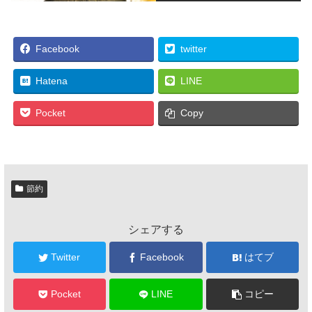
Facebook
twitter
Hatena
LINE
Pocket
Copy
節約
シェアする
Twitter
Facebook
はてブ
Pocket
LINE
コピー