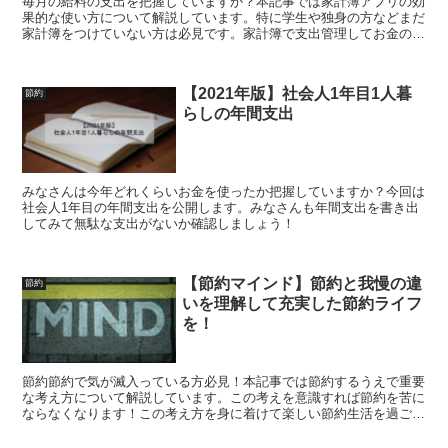
毎月の給料の支出を把握していますか？本記事では家計簿アプリの効
果的な使い方について解説しています。特に学生や独身の方などまだ
家計簿をつけていない方は必見です。家計簿で支出管理してお金の使
い道を把握しましょう！
【2021年版】社会人1年目1人暮
節約
らしの年間支出
みなさんは今年どれくらいお金を使ったか把握していますか？今回は
社会人1年目の年間支出を公開します。みなさんも年間支出を書き出
してみて無駄な支出がないか確認しましょう！
【節約マインド】節約と我慢の違
節約
いを理解して充実した節約ライフ
を！
節約節約で気が滅入っている方必見！本記事では節約するうえで重要
な考え方について解説しています。この考えを意識すれば節約を苦に
ならなくなります！この考え方を身に着けて楽しい節約生活を過ごし
ましょう。